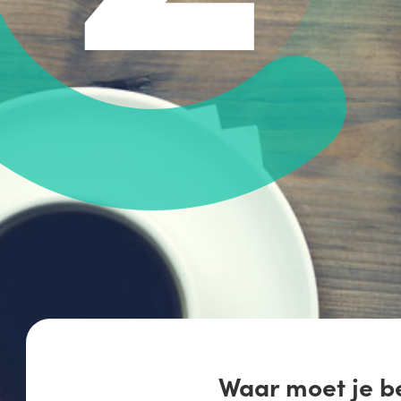
Waar moet je beginnen om 
Het stappenplan hieronder 
de Milieubarometer helpt je
gebied van verduurzaming. 
jaar beter te doen en het e
Het stappenplan