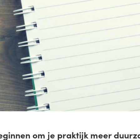
je praktijk meer duurzaam te maken?
helpt je op weg. Ook het invullen van
 om prioriteiten te stellen op het
Probeer jezelf uit te dagen om het elk
inddoel voor ogen te houden!