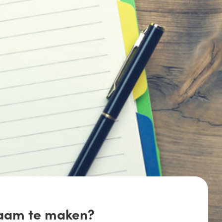
6
/
21