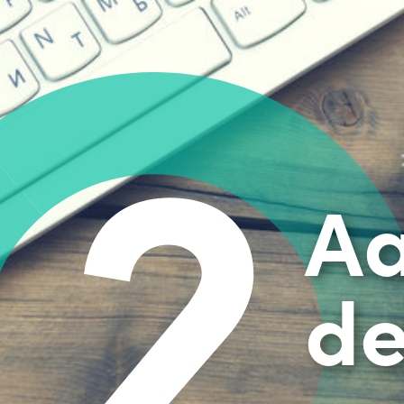
2
Aan
de sl